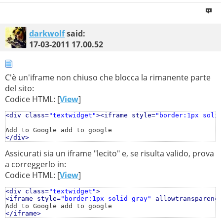
darkwolf
said:
17-03-2011
17.00.52
C'è un'iframe non chiuso che blocca la rimanente parte
del sito:
Codice HTML: [
View
]
<div class=
"textwidget"
>
<iframe style=
"border:1px soli
</div>
Assicurati sia un iframe "lecito" e, se risulta valido, prova
a correggerlo in:
Codice HTML: [
View
]
<div class=
"textwidget"
>
<iframe style=
"border:1px solid gray"
 allowtransparenc
</iframe>
</div>