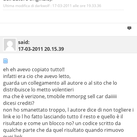
Ultima modifica di darkwolf : 17-03-2011 alle ore
19.33.36
said:
17-03-2011
20.15.39
eh eh avevo copiato tutto!!
infatti era cio che avevo letto,
guarda un collegamento all autore o al sito che lo
distribuisce lo metto volentieri
ma che è verizone, tmobile mmorpg sell car daiiiii
dicesi crediti?
non ho smanettato troppo, l autore dice di non togliere i
link e io l ho fatto lasciando tutto il resto e quello è il
risultato e come un blocco no? un codice scritto da
qualche parte che da quel risultato quando rimuovo
quei link.