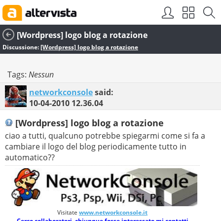
[Wordpress] logo blog a rotazione
Discussione:
[Wordpress] logo blog a rotazione
Tags:
Nessun
networkconsole
said:
10-04-2010
12.36.04
[Wordpress] logo blog a rotazione
ciao a tutti, qualcuno potrebbe spiegarmi come si fa a
cambiare il logo del blog periodicamente tutto in
automatico??
Visitate
www.networkconsole.it
Cerco collaboratori, chiunque fosse interessato mi contatti