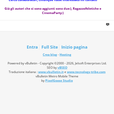
Già gli autori che si sono aggiunti sono due:), RagazzeAtletiche e
CinemaParty:)
Entra
Full Site
Inizio pagina
Crea blog
-
Hosting
Powered by vBulletin - Copyright ©2000 - 2026, Jelsoft Enterprises Ltd.
SEO by
vBSEO
Traduzione italiana :
www.vbulletin.it
e
www.tecnology-tribe.com
vBulletin Metro Mobile Theme
by
PixelGoose Studio