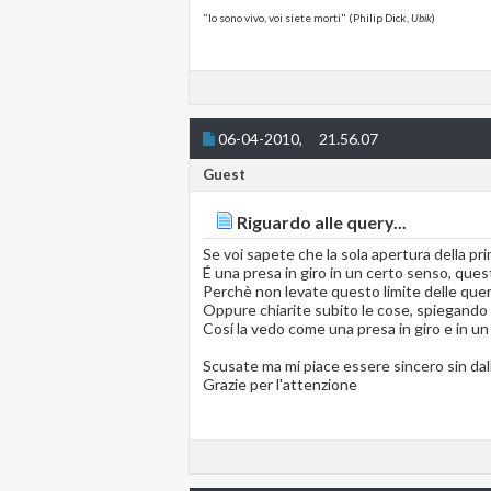
"Io sono vivo, voi siete morti" (Philip Dick,
Ubik
)
06-04-2010,
21.56.07
Guest
Riguardo alle query...
Se voi sapete che la sola apertura della pr
É una presa in giro in un certo senso, questa 
Perchè non levate questo limite delle que
Oppure chiarite subito le cose, spiegando q
Cosí la vedo come una presa in giro e in un
Scusate ma mi piace essere sincero sin dall
Grazie per l'attenzione