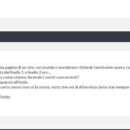
ima pagina di un sito con joomla o wordpress richiede tantissime query, co
del livello 1 o livello 2 ecc...
ry come stanno facendo i vostri concorrenti?
uesto all'inizio.
 certo senso non vi fa onore, visto che voi di Altervista siete stai sempr
'inizio