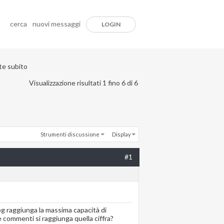
cerca
nuovi messaggi
LOGIN
ite subito
Visualizzazione risultati 1 fino 6 di 6
Strumenti discussione
Display
#1
log raggiunga la massima capacità di
e commenti si raggiunga quella ciffra?