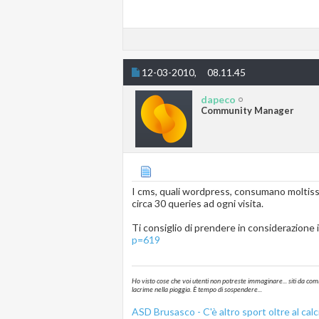
12-03-2010,
08.11.45
dapeco
Community Manager
I cms, quali wordpress, consumano moltiss
circa 30 queries ad ogni visita.
Ti consiglio di prendere in considerazione il
p=619
Ho visto cose che voi utenti non potreste immaginare... siti da com
lacrime nella pioggia. È tempo di sospendere...
ASD
Brusasco
- C'è altro sport oltre al calc