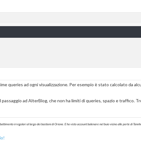
ime queries ad ogni visualizzazione. Per esempio è stato calcolato da al
 passaggio ad AlterBlog, che non ha limiti di queries, spazio e traffico. Tr
battimento irregolari al largo dei bastioni di Orione. E ho visto account balenare nel buio vicino alle porte di T
io!