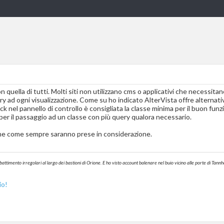
 quella di tutti. Molti siti non utilizzano cms o applicativi che necessitan
 ad ogni visualizzazione. Come su ho indicato AlterVista offre alternativ
ick nel pannello di controllo è consigliata la classe minima per il buon fun
i per il passaggio ad un classe con più query qualora necessario.
 che come sempre saranno prese in considerazione.
battimento irregolari al largo dei bastioni di Orione. E ho visto account balenare nel buio vicino alle porte di T
io!