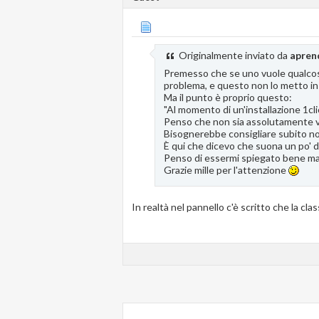
Originalmente inviato da
apren
Premesso che se uno vuole qualcosa 
problema, e questo non lo metto i
Ma il punto è proprio questo:
"Al momento di un'installazione 1cli
Penso che non sia assolutamente ve
Bisognerebbe consigliare subito non
È qui che dicevo che suona un po' da
Penso di essermi spiegato bene ma, 
Grazie mille per l'attenzione
In realtà nel pannello c'è scritto che la cla