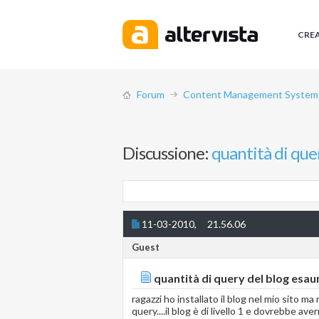
CRE
Forum
Content Management System (
Discussione:
quantità di que
11-03-2010,
21.56.06
Guest
quantità di query del blog esau
ragazzi ho installato il blog nel mio sito 
query....il blog è di livello 1 e dovrebbe 