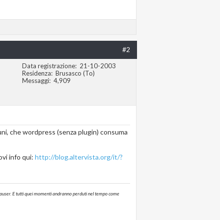
#2
Data registrazione
21-10-2003
Residenza
Brusasco (To)
Messaggi
4,909
cuni, che wordpress (senza plugin) consuma
ovi info qui:
http://blog.altervista.org/it/?
annhauser. E tutti quei momenti andranno perduti nel tempo come