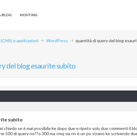
A BLOG
HOSTING
CMS) e applicazioni
WordPress
quantità di query del blog esaur
ry del blog esaurite subito
rite subito
ma mi chiedo se è mai possibile ke dopo due e ripeto solo due commenti il b
averne 500 di query no??o 300 ma cmq sia nn è un po strano ke scrivendo du