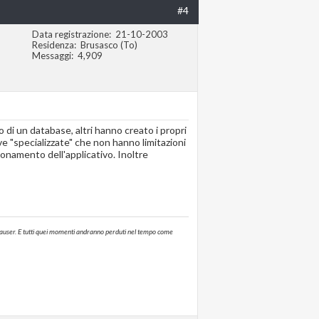
#4
Data registrazione
21-10-2003
Residenza
Brusasco (To)
Messaggi
4,909
o di un database, altri hanno creato i propri
e "specializzate" che non hanno limitazioni
zionamento dell'applicativo. Inoltre
annhauser. E tutti quei momenti andranno perduti nel tempo come