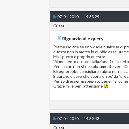
07-04-2010,
14.33.29
Guest
Riguardo alle query...
Premesso che se uno vuole qualcosa di prof
questo non lo metto in dubbio assolutame
Ma il punto è proprio questo:
"Al momento di un'installazione 1click nel p
Penso che non sia assolutamente vero. Con
Bisognerebbe consigliare subito non la clas
È qui che dicevo che suona un po' da "presa 
Penso di essermi spiegato bene ma, come tu
Grazie mille per l'attenzione
07-04-2010,
14.39.48
Guest