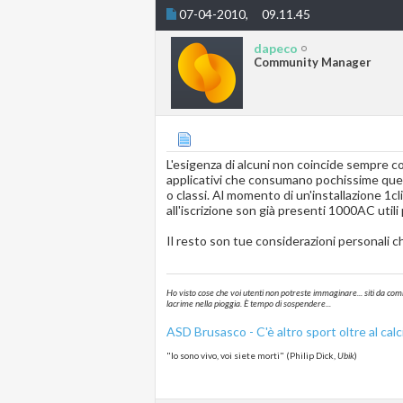
07-04-2010,
09.11.45
dapeco
Community Manager
L'esigenza di alcuni non coincide sempre con
applicativi che consumano pochissime query
o classi. Al momento di un'installazione 1cl
all'iscrizione son già presenti 1000AC util
Il resto son tue considerazioni personali
Ho visto cose che voi utenti non potreste immaginare... siti da com
lacrime nella pioggia. È tempo di sospendere...
ASD
Brusasco
- C'è altro sport oltre al calc
"Io sono vivo, voi siete morti" (Philip Dick,
Ubik
)