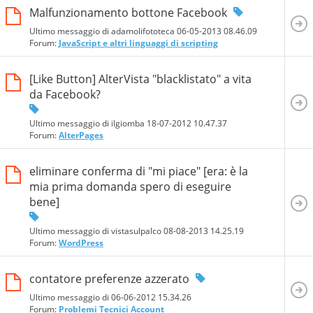
Malfunzionamento bottone Facebook
Ultimo messaggio di adamolifototeca 06-05-2013
08.46.09
Forum:
JavaScript e altri linguaggi di scripting
[Like Button] AlterVista "blacklistato" a vita
da Facebook?
Ultimo messaggio di ilgiomba 18-07-2012
10.47.37
Forum:
AlterPages
eliminare conferma di "mi piace" [era: è la
mia prima domanda spero di eseguire
bene]
Ultimo messaggio di vistasulpalco 08-08-2013
14.25.19
Forum:
WordPress
contatore preferenze azzerato
Ultimo messaggio di 06-06-2012
15.34.26
Forum:
Problemi Tecnici Account