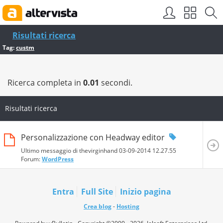
Risultati ricerca
Tag:
custm
Ricerca completa in
0.01
secondi.
Risultati ricerca
Personalizzazione con Headway editor
Ultimo messaggio di thevirginhand 03-09-2014
12.27.55
Forum:
WordPress
Entra
Full Site
Inizio pagina
Crea blog
-
Hosting