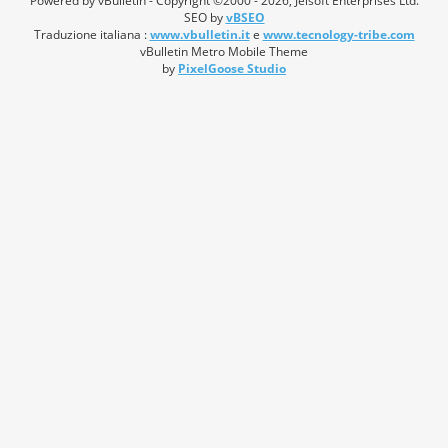
Powered by vBulletin - Copyright ©2000 - 2026, Jelsoft Enterprises Ltd.
SEO by
vBSEO
Traduzione italiana :
www.vbulletin.it
e
www.tecnology-tribe.com
vBulletin Metro Mobile Theme
by
PixelGoose Studio