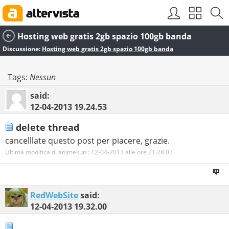
Hosting web gratis 2gb spazio 100gb banda
Discussione:
Hosting web gratis 2gb spazio 100gb banda
Tags:
Nessun
said:
12-04-2013
19.24.53
delete thread
cancelllate questo post per piacere, grazie.
Ultima modifica di animekun : 12-04-2013 alle ore
21.28.03
RedWebSite
said:
12-04-2013
19.32.00