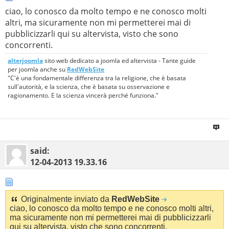
ciao, lo conosco da molto tempo e ne conosco molti
altri, ma sicuramente non mi permetterei mai di
pubblicizzarli qui su altervista, visto che sono
concorrenti.
alterjoomla
sito web dedicato a joomla ed altervista - Tante guide
per joomla anche su
RedWebSite
"C'è una fondamentale differenza tra la religione, che è basata
sull'autorità, e la scienza, che è basata su osservazione e
ragionamento. E la scienza vincerà perché funziona."
said:
12-04-2013
19.33.16
Originalmente inviato da
RedWebSite
ciao, lo conosco da molto tempo e ne conosco molti altri,
ma sicuramente non mi permetterei mai di pubblicizzarli
qui su altervista, visto che sono concorrenti.