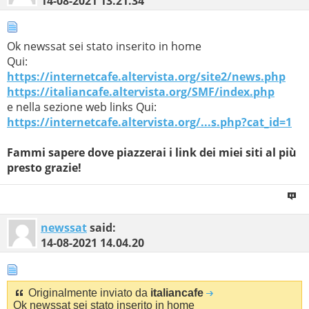
14-08-2021
13.21.34
Ok newssat sei stato inserito in home
Qui:
https://internetcafe.altervista.org/site2/news.php
https://italiancafe.altervista.org/SMF/index.php
e nella sezione web links Qui:
https://internetcafe.altervista.org/...s.php?cat_id=1
Fammi sapere dove piazzerai i link dei miei siti al più
presto grazie!
newssat
said:
14-08-2021
14.04.20
Originalmente inviato da
italiancafe
Ok newssat sei stato inserito in home