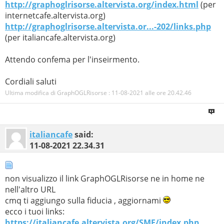
http://graphoglrisorse.altervista.org/index.html
(per
internetcafe.altervista.org)
http://graphoglrisorse.altervista.or...-202/links.php
(per italiancafe.altervista.org)
Attendo confema per l'inseirmento.
Cordiali saluti
Ultima modifica di GraphOGLRisorse : 11-08-2021 alle ore
20.42.46
italiancafe
said:
11-08-2021
22.34.31
non visualizzo il link GraphOGLRisorse ne in home ne
nell'altro URL
cmq ti aggiungo sulla fiducia , aggiornami
ecco i tuoi links:
https://italiancafe.altervista.org/SMF/index.php