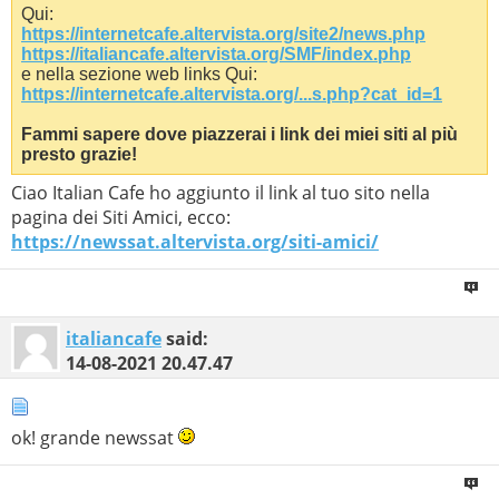
Qui:
https://internetcafe.altervista.org/site2/news.php
https://italiancafe.altervista.org/SMF/index.php
e nella sezione web links Qui:
https://internetcafe.altervista.org/...s.php?cat_id=1
Fammi sapere dove piazzerai i link dei miei siti al più
presto grazie!
Ciao Italian Cafe ho aggiunto il link al tuo sito nella
pagina dei Siti Amici, ecco:
https://newssat.altervista.org/siti-amici/
italiancafe
said:
14-08-2021
20.47.47
ok! grande newssat