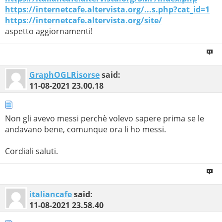
https://internetcafe.altervista.org/...s.php?cat_id=1
https://internetcafe.altervista.org/site/
aspetto aggiornamenti!
GraphOGLRisorse
said:
11-08-2021
23.00.18
Non gli avevo messi perchè volevo sapere prima se le
andavano bene, comunque ora li ho messi.
Cordiali saluti.
italiancafe
said:
11-08-2021
23.58.40