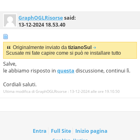
GraphOGLRisorse
said:
13-12-2024
18.53.40
Originalmente inviato da
tizianoSul
Scusate mi fate capire come si può re installare tutto
Salve,
le abbiamo risposto in
questa
discussione, continui lì.
Cordiali saluti.
Ultima modifica di GraphOGLRisorse : 13-12-2024 alle ore
19.10.50
Entra
Full Site
Inizio pagina