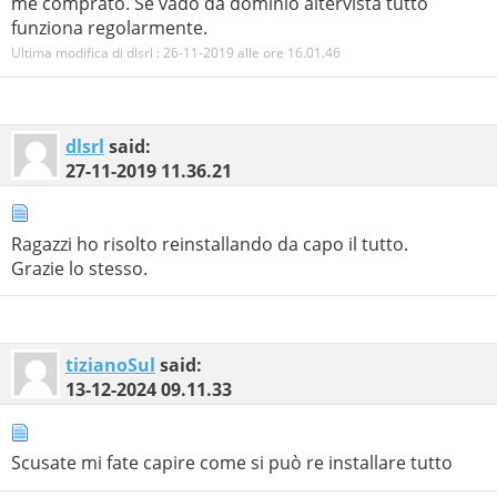
me comprato. Se vado da dominio altervista tutto
funziona regolarmente.
Ultima modifica di dlsrl : 26-11-2019 alle ore
16.01.46
dlsrl
said:
27-11-2019
11.36.21
Ragazzi ho risolto reinstallando da capo il tutto.
Grazie lo stesso.
tizianoSul
said:
13-12-2024
09.11.33
Scusate mi fate capire come si può re installare tutto