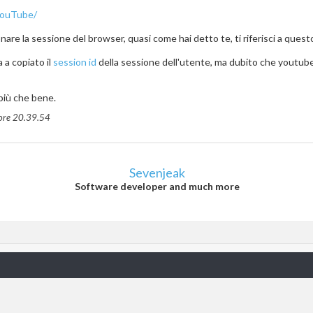
-YouTube/
onare la sessione del browser, quasi come hai detto te, ti riferisci a quest
a a copiato il
session id
della sessione dell'utente, ma dubito che youtube
 più che bene.
 ore
20.39.54
Sevenjeak
Software developer and much more