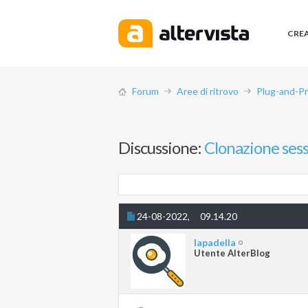
CRE
Forum
Aree di ritrovo
Plug-and-Pr
Discussione:
Clonazione ses
24-08-2022,
09.14.20
lapadella
Utente AlterBlog