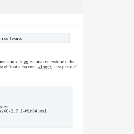
un software.
gramma noto, leggere una recensione o due,
 già abituata, ma con
ora parte di
winget
ges.

sXC-2.7.1-Win64.msi
