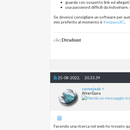
guarda con sospetto link ed allegati 
usa password difficili da indovinare, e 
Se dovessi consigliare
un
software per aume
mio preferito al momento è
KeepassXC
.
chez
Dreadnaut
25-08-2022,
20.33.39
sevenjeak
AlterGuru
Facendo una ricerca nel web ho trovato q