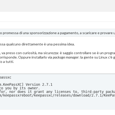
ro promessa di una sponsorizzazione a pagamento, a scaricare e provare 
passa qualcuno direttamente è una pessima idea.
 va preso con curiosità, ma sicurezza: è saggio controllare se è un pro
orrisponde. Oppure installarlo via
package manager
: la gente su Linux c'è
 a tutti.
assxc

.KeePassXC] Version 2.7.1

o you by its owner.

for, nor does it grant any licenses to, third-party packa
m/keepassxreboot/keepassxc/releases/download/2.7.1/KeePas