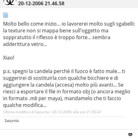
20-12-2006
21.46.58
Molto bello come inizio... io lavorerei molto sugli sgabelli:
la texture non si mappa bene sull'oggetto ma
soppratutto il riflesso è troppo forte... sembra
adderittura vetro...
Xiao!
p.s. spegni la candela perchè il fuoco è fatto male... ti
suggerirei di sostituirla con qualche bicchiere e di
aggiungere la candela (accesa) molto più avanti... Se
riesci a esportare il file in formato obj (o ancora meglio
in formato
.mb
per maya), mandamelo che ti faccio
qualche modifica...
Ultima modifica di Saturnix : 20-12-2006 alle ore
21.50.47
Saturnix