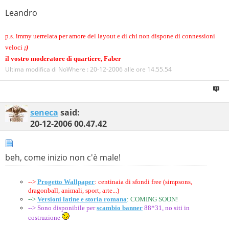
Leandro
p.s. immy uerrelata per amore del layout e di chi non dispone di connessioni
veloci
;)
il vostro moderatore di quartiere, Faber
Ultima modifica di NoWhere : 20-12-2006 alle ore
14.55.54
seneca
said:
20-12-2006
00.47.42
beh, come inizio non c'è male!
-->
Progetto Wallpaper
: centinaia di sfondi free (simpsons,
dragonball, animali, sport, arte...)
-->
Versioni latine e storia romana
: COMING SOON!
--> Sono disponibile per
scambio banner
88*31, no siti in
costruzione