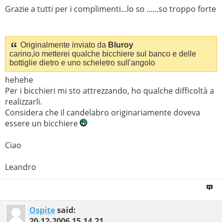
Grazie a tutti per i complimenti...lo so ......so troppo forte
Originalmente inviato da
Bluroy
carino,io metterei qualche bicchiere sul banco e delle
bottiglie dietro e uno scheletro sull'angolo
hehehe
Per i bicchieri mi sto attrezzando, ho qualche difficoltà a
realizzarli.
Considera che il candelabro originariamente doveva
essere un bicchiere
Ciao
Leandro
Ospite
said:
20-12-2006
15.14.21