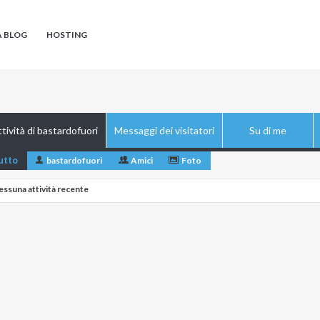
A BLOG
HOSTING
tività di bastardofuori
Messaggi dei visitatori
Su di me
utto
bastardofuori
Amici
Foto
essuna attività recente