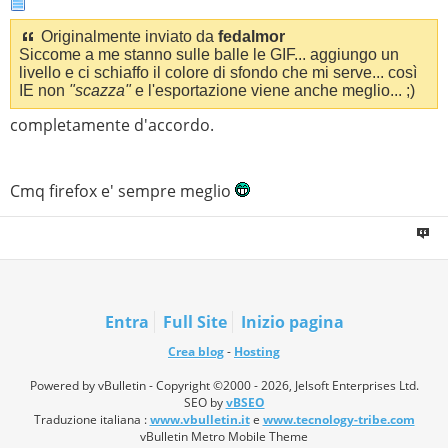
Originalmente inviato da
fedalmor
Siccome a me stanno sulle balle le GIF... aggiungo un
livello e ci schiaffo il colore di sfondo che mi serve... così
IE non
"scazza"
e l'esportazione viene anche meglio... ;)
completamente d'accordo.
Cmq firefox e' sempre meglio
Entra
Full Site
Inizio pagina
Crea blog
-
Hosting
Powered by vBulletin - Copyright ©2000 - 2026, Jelsoft Enterprises Ltd.
SEO by
vBSEO
Traduzione italiana :
www.vbulletin.it
e
www.tecnology-tribe.com
vBulletin Metro Mobile Theme