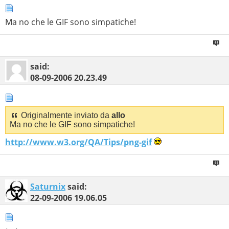
Ma no che le GIF sono simpatiche!
said:
08-09-2006
20.23.49
Originalmente inviato da
allo
Ma no che le GIF sono simpatiche!
http://www.w3.org/QA/Tips/png-gif
Saturnix
said:
22-09-2006
19.06.05