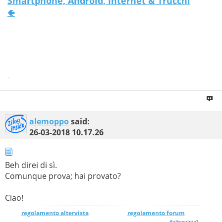
Smartphone, Android, Internet & Trucchi
🢀
.
alemoppo
said:
26-03-2018
10.17.26
Beh direi di sì.
Comunque prova; hai provato?
Ciao!
regolamento altervista
_______________
regolamento forum
#altervista
?