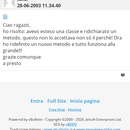
28-06-2003
11.34.40
Ciao ragazzi,
ho risolto: avevo esteso una classe e ridichiarato un
metodo. questo non lo accettava non sò il perchè! Ora
ho ridefinito un nuovo metodo e tutto funziona alla
grande!!!
grazie comunque
a presto
Entra
Full Site
Inizio pagina
Crea blog
-
Hosting
Powered by vBulletin - Copyright ©2000 - 2026, Jelsoft Enterprises Ltd.
SEO by
vBSEO
Traduzione italiana :
www.vbulletin.it
e
www.tecnology-tribe.com