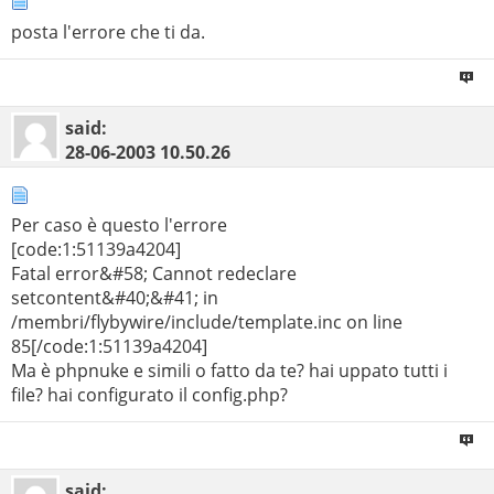
posta l'errore che ti da.
said:
28-06-2003
10.50.26
Per caso è questo l'errore
[code:1:51139a4204]
Fatal error&#58; Cannot redeclare
setcontent&#40;&#41; in
/membri/flybywire/include/template.inc on line
85[/code:1:51139a4204]
Ma è phpnuke e simili o fatto da te? hai uppato tutti i
file? hai configurato il config.php?
said: