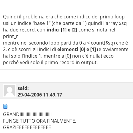
Quindi il problema era che come indice del primo loop
usi un indice "base 1" (che parte da 1) quindi l'array $sq
ha due record, con
indici [1] e [2]
come si nota nel
print_r
mentre nel secondo loop parti da 0 a < count($sq) che è
2, cioè scorri gli indici di
elementi [0] e [1]
(e ovviamente
hai solo l'indice 1, mentre a [0] non c'è nulla) ecco
perché vedi solo il primo record in output.
said:
29-04-2006
11.49.17
GRANDIIIIIIIIIIIIIIIIIIIIIIIIIII
FUNGE TUTTO ORA FINALMENTE,
GRAZIEEEEEEEEEEEEE