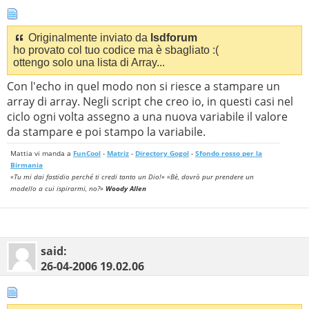
?>
Originalmente inviato da
lsdforum
ho provato col tuo codice ma è sbagliato :(
ottengo solo una lista di Array...
Con l'echo in quel modo non si riesce a stampare un
array di array. Negli script che creo io, in questi casi nel
ciclo ogni volta assegno a una nuova variabile il valore
da stampare e poi stampo la variabile.
Mattia vi manda a
FunCool
-
Matriz
-
Directory Gogol
-
Sfondo rosso per la
Birmania
«Tu mi dai fastidio perché ti credi tanto un Dio!» «Bè, dovrò pur prendere un
modello a cui ispirarmi, no?»
Woody Allen
said:
26-04-2006
19.02.06