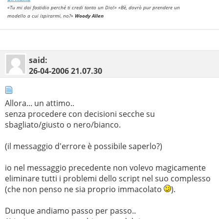
<tr><td>"
.
$scrivi
[
'$statoA'
] .
"</td><td></td><td>"
«Tu mi dai fastidio perché ti credi tanto un Dio!» «Bè, dovrò pur prendere un
.
$scrivi
[
'$statoB'
] .
"</td></tr>
modello a cui ispirarmi, no?»
Woody Allen
<tr><td>"
.
$scrivi
[
'$sqA'
] .
"</td><td>"
.
$scrivi
[
'$parziale'
] .
"</td><td>"
.
$scrivi
[
'$sqB'
]
.
"</td></tr>
</table>"
;
said:
26-04-2006
21.07.30
Allora... un attimo..
senza procedere con decisioni secche su
sbagliato/giusto o nero/bianco.
(il messaggio d'errore è possibile saperlo?)
io nel messaggio precedente non volevo magicamente
eliminare tutti i problemi dello script nel suo complesso
(che non penso ne sia proprio immacolato
).
Dunque andiamo passo per passo..