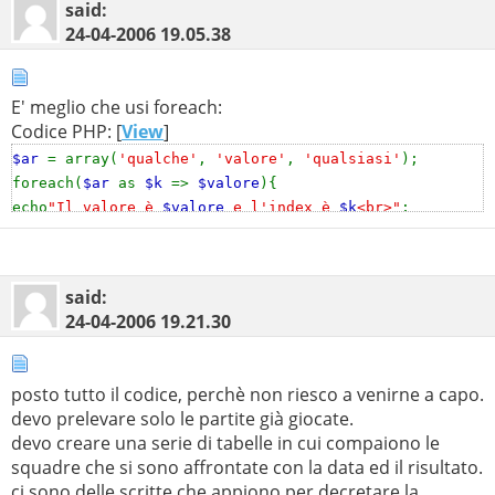
said:
24-04-2006
19.05.38
E' meglio che usi foreach:
Codice PHP: [
View
]
$ar
= array(
'qualche'
,
'valore'
,
'qualsiasi'
);
foreach(
$ar
as
$k
=>
$valore
){
echo
"Il valore è
$valore
e l'index è
$k
<br>"
;
}
said:
24-04-2006
19.21.30
posto tutto il codice, perchè non riesco a venirne a capo.
devo prelevare solo le partite già giocate.
devo creare una serie di tabelle in cui compaiono le
squadre che si sono affrontate con la data ed il risultato.
ci sono delle scritte che appiono per decretare la