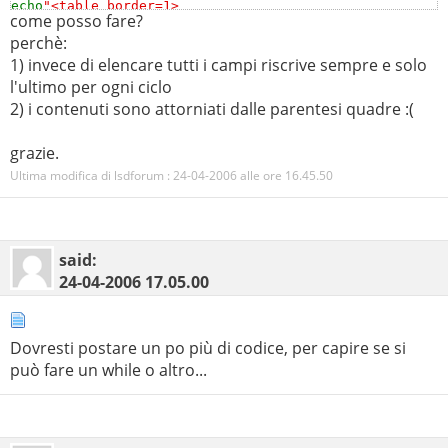
echo
"<table border=1>
come posso fare?
<tr><td>Partita del
$data
</td></tr>
perchè:
<tr><td>
$sq
[
$n
]
[
$statoA
]</td><td></td><td>
$sq
[
$n
]
1) invece di elencare tutti i campi riscrive sempre e solo
['
$statoB
']</td></tr>
l'ultimo per ogni ciclo
<tr><td>
$sq
[
$n
]
['
$sqA
']</td><td>
$sq
[
$n
]
['
$parziale
']
2) i contenuti sono attorniati dalle parentesi quadre :(
</td><td>
$sq
[
$n
]
['
$sqB
']</td></tr>
</table>"
;
grazie.
...
Ultima modifica di lsdforum : 24-04-2006 alle ore
16.45.50
said:
24-04-2006
17.05.00
Dovresti postare un po più di codice, per capire se si
può fare un while o altro...