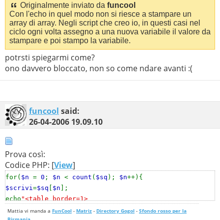
Originalmente inviato da
funcool
Con l'echo in quel modo non si riesce a stampare un
array di array. Negli script che creo io, in questi casi nel
ciclo ogni volta assegno a una nuova variabile il valore da
stampare e poi stampo la variabile.
potrsti spiegarmi come?
ono davvero bloccato, non so come ndare avanti :(
funcool
said:
26-04-2006
19.09.10
Prova così:
Codice PHP: [
View
]
for(
$n
=
0
;
$n
<
count
(
$sq
);
$n
++){
$scrivi
=
$sq
[
$n
];
echo
"<table border=1>
<tr><td>Partita del
$data
</td></tr>
Mattia vi manda a
FunCool
-
Matriz
-
Directory Gogol
-
Sfondo rosso per la
Birmania