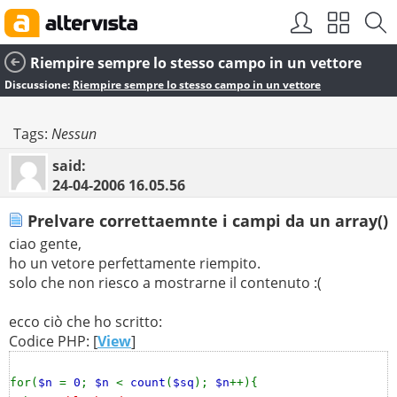
Riempire sempre lo stesso campo in un vettore
Discussione:
Riempire sempre lo stesso campo in un vettore
Tags:
Nessun
said:
24-04-2006
16.05.56
Prelvare correttaemnte i campi da un array()
ciao gente,
ho un vetore perfettamente riempito.
solo che non riesco a mostrarne il contenuto :(
ecco ciò che ho scritto:
Codice PHP: [
View
]
for(
$n
=
0
;
$n
<
count
(
$sq
);
$n
++){