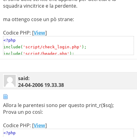
squadra vincitrice e la perdente.
ma ottengo cose un pò strane:
Codice PHP: [
View
]
<?php
include(
'script/check_login.php'
);
include(
'script/header.php'
);
include(
'script/conn.php'
);
echo
"<div id=corpo><h1 align=center>:: Risultati
said:
delle parite giocate ::</h1>"
;
24-04-2006
19.33.38
$arr
=
0
;
$partita
=
0
;
$contatore
=
1
;
Allora le parentesi sono per questo print_r($sq);
$i
=
1
;
Prova un po così:
//SELEZIONE PARTITE GIOCATE
$query
=
mysql_query
(
"SELECT * FROM report, partite,
Codice PHP: [
View
]
team, giocatori WHERE
<?php
report.id_partita = partite.id_partita