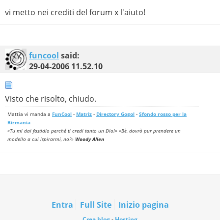
vi metto nei crediti del forum x l'aiuto!
funcool
said:
29-04-2006
11.52.10
Visto che risolto, chiudo.
Mattia vi manda a
FunCool
-
Matriz
-
Directory Gogol
-
Sfondo rosso per la
Birmania
«Tu mi dai fastidio perché ti credi tanto un Dio!» «Bè, dovrò pur prendere un
modello a cui ispirarmi, no?»
Woody Allen
Entra
Full Site
Inizio pagina
Crea blog
-
Hosting