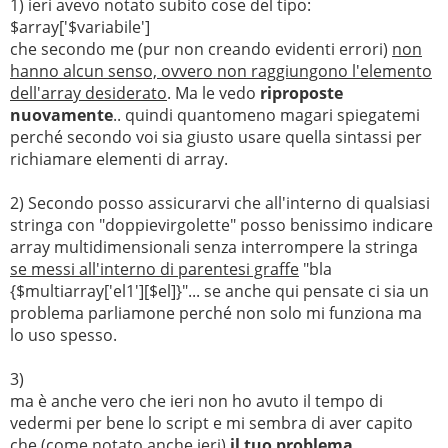
1) ieri avevo notato subito cose del tipo:
$array['$variabile']
che secondo me (pur non creando evidenti errori)
non
hanno alcun senso, ovvero non raggiungono l'elemento
dell'array desiderato
. Ma le vedo
riproposte
nuovamente
.. quindi quantomeno magari spiegatemi
perché secondo voi sia giusto usare quella sintassi per
richiamare elementi di array.
2) Secondo posso assicurarvi che all'interno di qualsiasi
stringa con "doppievirgolette" posso benissimo indicare
array multidimensionali senza interrompere la stringa
se messi all'interno di parentesi graffe
"bla
{$multiarray['el1'][$el]}"... se anche qui pensate ci sia un
problema parliamone perché non solo mi funziona ma
lo uso spesso.
3)
ma è anche vero che ieri non ho avuto il tempo di
vedermi per bene lo script e mi sembra di aver capito
che (come notato anche ieri)
il tuo problema