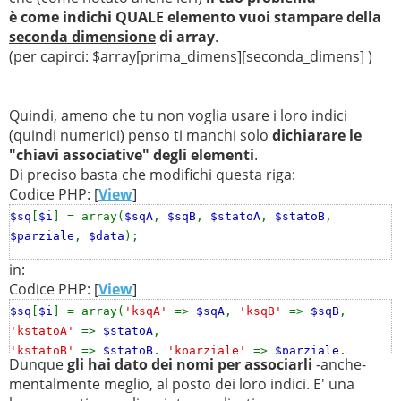
è come indichi QUALE elemento vuoi stampare della
seconda dimensione
di array
.
(per capirci: $array[prima_dimens][seconda_dimens] )
Quindi, ameno che tu non voglia usare i loro indici
(quindi numerici) penso ti manchi solo
dichiarare le
"chiavi associative" degli elementi
.
Di preciso basta che modifichi questa riga:
Codice PHP: [
View
]
$sq
[
$i
] = array(
$sqA
,
$sqB
,
$statoA
,
$statoB
,
$parziale
,
$data
);
in:
Codice PHP: [
View
]
$sq
[
$i
] = array(
'ksqA'
=>
$sqA
,
'ksqB'
=>
$sqB
,
'kstatoA'
=>
$statoA
,
'kstatoB'
=>
$statoB
,
'kparziale'
=>
$parziale
,
Dunque
gli hai dato dei nomi per associarli
-anche-
'kdata'
=>
$data
);
mentalmente meglio, al posto dei loro indici. E' una