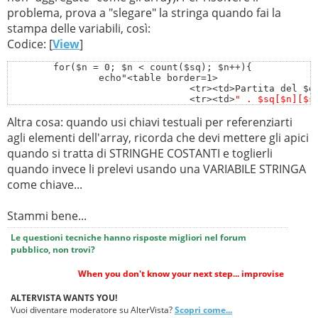
//RICAVO INFORMAZIONI
</table>"
;
$num2
=
trim
(
substr
(
$parziale
,
strpos
(
$parziale
,
'-
problema, prova a "slegare" la stringa quando fai la
...
$data
=
$row
[
'data'
];
'
)+
1
,
strlen
(
$parziale
)));
stampa delle variabili, così:
$team
=
$row
[
'id_team'
];
if(
$num1
==
$num2
){
//PAREGGIO
Codice: [
View
]
$id_partita
=
$row
[
'id_partita'
];
$statoA
=
'Cosain,dún,sáigh'
;
$parziale
=
$row
[
'risultato'
];
$statoB
=
$statoA
;
	for($n = 0; $n < count($sq); $n++){

		echo"<table border=1>

$id_giocatore
=
$row
[
'id_giocatore'
];
$pariA
=
$row
[
'id_teamA'
];
				<tr><td>Partita del $data</td></tr>

$nome
=
$row
[
'nome'
].
" "
.
$row
[
'cognome'
];
$pariB
=
$row
[
'id_teamB'
];
				<tr><td>
" . $sq[$n][$s
				<tr><td>
" . $sq[$n]['$
}
Altra cosa: quando usi chiavi testuali per referenziarti
			</table>";
//CONTROLLORE COLLIMAGGIO PARTITA E TEAM
elseif(
$num1
>
$num2
){
//VINCE A
agli elementi dell'array, ricorda che devi mettere gli apici
$partita
=
$id_partita
;
$statoA
=
'Fáinne óir ort'
;
quando si tratta di STRINGHE COSTANTI e toglierli
$statoB
=
'Póg ma thoin'
;
quando invece li prelevi usando una VARIABILE STRINGA
//CONTROLLO RISULTATO
$winA
=
$row
[
'id_teamA'
];
come chiave...
$num1
=
trim
(
substr
(
$parziale
,
0
,
strpos
(
$parziale
,
'-
$looseB
=
$row
[
'id_teamB'
];
'
)));
}
Stammi bene...
$num2
=
trim
(
substr
(
$parziale
,
strpos
(
$parziale
,
'-
elseif(
$num1
<
$num2
){
//VINCE B
'
)+
1
,
strlen
(
$parziale
)));
Le questioni tecniche hanno risposte migliori nel forum
$statoA
=
'Póg ma thoin'
;
pubblico, non trovi?
if(
$num1
==
$num2
){
//PAREGGIO
$statoB
=
'Fáinne óir ort'
;
$statoA
=
'Cosain,dún,sáigh'
;
$winB
=
$row
[
'id_teamB'
];
When you don't know your next step... improvise
$statoB
=
$statoA
;
$looseA
=
$row
[
'id_teamA'
];
$pariA
=
$row
[
'id_teamA'
];
ALTERVISTA WANTS YOU!
}
Vuoi diventare moderatore su AlterVista?
Scopri come...
$pariB
=
$row
[
'id_teamB'
];