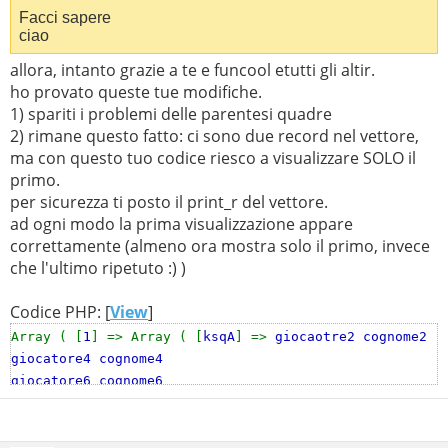
Facci sapere
ciao
allora, intanto grazie a te e funcool etutti gli altir.
ho provato queste tue modifiche.
1) spariti i problemi delle parentesi quadre
2) rimane questo fatto: ci sono due record nel vettore,
ma con questo tuo codice riesco a visualizzare SOLO il
primo.
per sicurezza ti posto il print_r del vettore.
ad ogni modo la prima visualizzazione appare
correttamente (almeno ora mostra solo il primo, invece
che l'ultimo ripetuto :) )
Codice PHP: [
View
]
Array ( [
1
] => Array ( [
ksqA
] =>
giocaotre2 cognome2
giocatore4 cognome4
giocatore6 cognome6
[
ksqB
] =>
giocatore1 cognome1
giocatore3 cognome3
giocatore5 cognome5