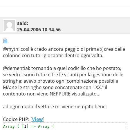
}
//SUDDIVISIONE SQUADRE
elseif(
$num1
>
$num2
){
//VINCE A
$statoA
=
'Fáinne óir ort'
;
if(
$partita
==
$id_partita
){
said:
$statoB
=
'Póg ma thoin'
;
echo
"ID giocatore =
$id_giocatore
; TEAM =
$team
25-04-2006
10.34.56
$winA
=
$row
[
'id_teamA'
];
<br>"
;
$looseB
=
$row
[
'id_teamB'
];
if(
$team
==
$winA
){
}
$sqA
=
$sqA
.
" "
.
$nome
.
"<br>"
;
@myth: così è credo ancora peggio di prima :( crea delle
elseif(
$num1
<
$num2
){
//VINCE B
}
colonne con tutti i giocaotir dentro ogni volta.
$statoA
=
'Póg ma thoin'
;
elseif(
$team
==
$looseB
){
$statoB
=
'Fáinne óir ort'
;
$sqB
=
$sqB
.
" "
.
$nome
.
"<br>"
;
@demential: tornando a quel codicillo che ho postato,
$winB
=
$row
[
'id_teamB'
];
}
se vedi ci sono tutte e tre le vrianti per la gestione delle
$looseA
=
$row
[
'id_teamA'
];
else if(
$team
==
$winB
){
stringhe: avevo provato ogni combinazione possibile
}
$sqB
=
$sqB
.
" "
.
$nome
.
"<br>"
;
MA: se le stringhe sono concatenate con ".XX." il
}
contenuto non viene NEPPURE visualizzato..
//SUDDIVISIONE SQUADRE
elseif(
$team
==
$looseA
){
$sqA
=
$sqA
.
" "
.
$nome
.
"<br>"
;
ad ogni modo il vettore mi viene riempito bene:
if(
$partita
==
$id_partita
){
}
echo
"ID giocatore =
$id_giocatore
; TEAM =
$team
else if(
$team
==
$pariA
){
Codice PHP: [
View
]
<br>"
;
$sqA
=
$sqA
.
" "
.
$nome
.
"<br>"
;
if(
$team
==
$winA
){
Array ( [
1
] => Array (
}