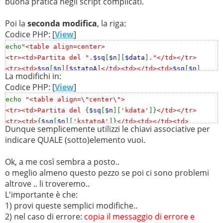
buona pratica negli script complicati.
Poi la
seconda modifica
, la riga:
Codice PHP: [
View
]
echo
"<table align=center>
<tr><td>Partita del "
.
$sq
[
$n
][
$data
].
"</td></tr>
<tr><td>
$sq
[
$n
]
[
$statoA
]</td><td></td><td>
$sq
[
$n
]
La modifichi in:
['
$statoB
']</td></tr>
Codice PHP: [
View
]
<tr><td>
$sq
[
$n
]
['
$sqA
']</td><td>
$sq
[
$n
]
['
$parziale
']
echo
"<table align=\"center\">
</td><td>
$sq
[
$n
]
['
$sqB
']</td></tr>
<tr><td>Partita del
{
$sq
[
$n
][
'kdata'
]}
</td></tr>
</table>
<tr><td>
{
$sq
[
$n
][
'kstatoA'
]}
</td><td></td><td>
<hr width=80% size=1>"
;
Dunque semplicemente utilizzi le chiavi associative per
{
$sq
[
$n
][
'kstatoB'
]}
</td></tr>
indicare QUALE (sotto)elemento vuoi.
<tr><td>
{
$sq
[
$n
][
'ksqA'
]}
</td><td>
{
$sq
[
$n
]
[
'kparziale'
]}
</td><td>
{
$sq
[
$n
][
'ksqB'
]}
</td></tr>
Ok, a me così sembra a posto..
</table>
o meglio almeno questo pezzo se poi ci sono problemi
<hr width=\"80%\" size=\"1\">"
;
altrove .. li troveremo..
L'importante è che:
1) provi queste semplici modifiche..
2) nel caso di errore:
copia il messaggio di errore e