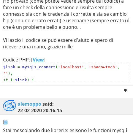
Ho provato (come potete vedere sempre dal codice) a
fare un check della connessione e risulta sempre
connesso sia con le credenziali corrette e sia se cambio
l'ip (con uno errato errati) e username (sempre errato) il
che è un problema bello e buono...
Vi lascio il codice se può essere d'aiuto e spero di
ricevere una mano, grazie mille
Codice PHP: [
View
]
$link
=
mysqli_connect
(
'localhost'
,
'shadowtech'
,
''
);
if (!
$link
) {
echo
'error'
;
}
mysql_select_db
(
"my_shadowtech"
,
$link
);
alemoppo
said:
22-02-2020
20.16.15
Stai mescolando due librerie: esisono le funzioni mysql
i