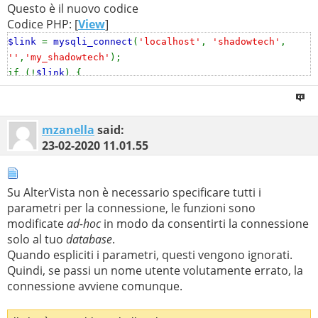
Questo è il nuovo codice
Codice PHP: [
View
]
$link
=
mysqli_connect
(
'localhost'
,
'shadowtech'
,
''
,
'my_shadowtech'
);
if (!
$link
) {
echo
'error'
;
}
mzanella
said:
23-02-2020
11.01.55
Su AlterVista non è necessario specificare tutti i
parametri per la connessione, le funzioni sono
modificate
ad-hoc
in modo da consentirti la connessione
solo al tuo
database
.
Quando espliciti i parametri, questi vengono ignorati.
Quindi, se passi un nome utente volutamente errato, la
connessione avviene comunque.