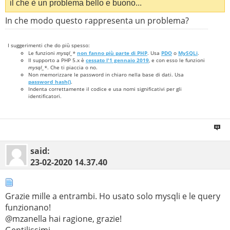
il che è un problema bello e buono...
In che modo questo rappresenta un problema?
I suggerimenti che do più spesso:
Le funzioni
mysql_*
non fanno più parte di PHP
. Usa
PDO
o
MySQLi
.
Il supporto a PHP 5.x è
cessato l'1 gennaio 2019
, e con esso le funzioni
mysql_*
. Che ti piaccia o no.
Non memorizzare le password in chiaro nella base di dati. Usa
password_hash()
.
Indenta correttamente il codice e usa nomi significativi per gli
identificatori.
said:
23-02-2020
14.37.40
Grazie mille a entrambi. Ho usato solo mysqli e le query
funzionano!
@mzanella hai ragione, grazie!