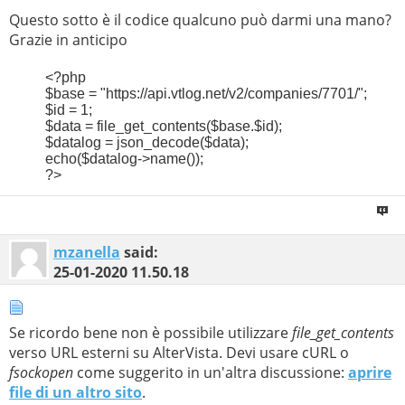
Questo sotto è il codice qualcuno può darmi una mano?
Grazie in anticipo
<?php
$base = "https://api.vtlog.net/v2/companies/7701/";
$id = 1;
$data = file_get_contents($base.$id);
$datalog = json_decode($data);
echo($datalog->name());
?>
mzanella
said:
25-01-2020
11.50.18
Se ricordo bene non è possibile utilizzare
file_get_contents
verso URL esterni su AlterVista. Devi usare cURL o
fsockopen
come suggerito in un'altra discussione:
aprire
file di un altro sito
.