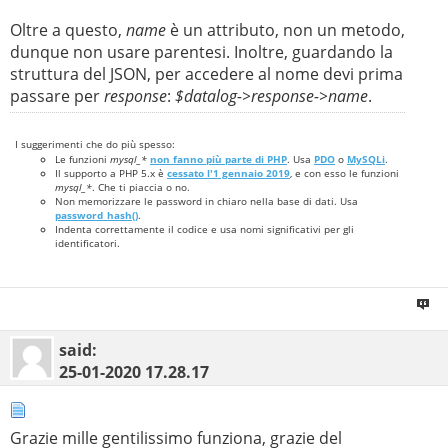
Oltre a questo,
name
è un attributo, non un metodo,
dunque non usare parentesi. Inoltre, guardando la
struttura del JSON, per accedere al nome devi prima
passare per
response
:
$datalog->response->name
.
I suggerimenti che do più spesso:
Le funzioni
mysql_*
non fanno più parte di PHP
. Usa
PDO
o
MySQLi
.
Il supporto a PHP 5.x è
cessato l'1 gennaio 2019
, e con esso le funzioni
mysql_*
. Che ti piaccia o no.
Non memorizzare le password in chiaro nella base di dati. Usa
password_hash()
.
Indenta correttamente il codice e usa nomi significativi per gli
identificatori.
said:
25-01-2020
17.28.17
Grazie mille gentilissimo funziona, grazie del