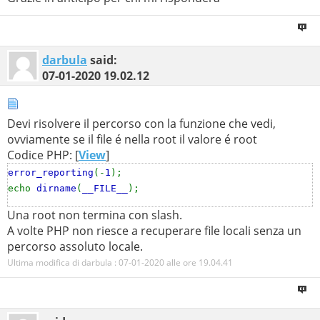
darbula
said:
07-01-2020
19.02.12
Devi risolvere il percorso con la funzione che vedi,
ovviamente se il file é nella root il valore é root
Codice PHP: [
View
]
error_reporting
(-
1
);
echo
dirname
(
__FILE__
);
Una root non termina con slash.
A volte PHP non riesce a recuperare file locali senza un
percorso assoluto locale.
Ultima modifica di darbula : 07-01-2020 alle ore
19.04.41