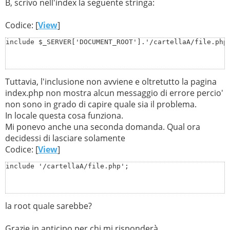
B, scrivo nell'index la seguente stringa:
Codice: [
View
]
include $_SERVER['DOCUMENT_ROOT'].'/cartellaA/file.php
Tuttavia, l'inclusione non avviene e oltretutto la pagina
index.php non mostra alcun messaggio di errore percio'
non sono in grado di capire quale sia il problema.
In locale questa cosa funziona.
Mi ponevo anche una seconda domanda. Qual ora
decidessi di lasciare solamente
Codice: [
View
]
include '/cartellaA/file.php';
la root quale sarebbe?
Grazie in anticipo per chi mi risponderà