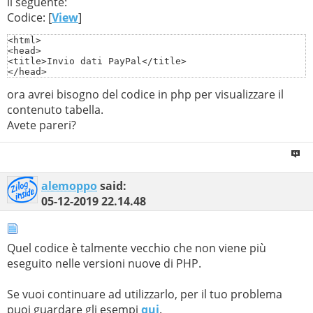
il seguente:
Codice: [
View
]
<html>

<head>

<title>Invio dati PayPal</title>

</head>

<body>

ora avrei bisogno del codice in php per visualizzare il
<?php

contenuto tabella.
include_once('fix.php');

Avete pareri?
$host = 'localhost';

$user = 'xxx';

$password = 'xxxx';

$database = 'my_xxxx';

alemoppo
said:
$connessione= mysql_connect($host, $user, $password)

or die ('Impossibile connettersi al server');

05-12-2019
22.14.48
mysql_select_db($database)

or die ('Impossibile connettersi al database $database'
Quel codice è talmente vecchio che non viene più
$nome= $_POST['nome_cognome'];

$paypal= $_POST['paypal'];

eseguito nelle versioni nuove di PHP.
$query_insert = "INSERT INTO `blacklist`(`nome_cognome`
Se vuoi continuare ad utilizzarlo, per il tuo problema
$risultato_insert = mysql_query($query_insert);

puoi guardare gli esempi
qui
.
if (!$risultato_insert) {
