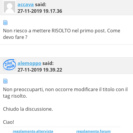
RewriteCond %{REQUEST_FILENAME} !-f

accava
said:
# and the requested path and file doesn't directly matc
RewriteCond %{REQUEST_FILENAME} !-d

27-11-2019
19.17.36
# internally rewrite the request to the index.php scrip
RewriteRule .* index.php [L]

#

## End - Joomla! core SEF Section.

Non riesco a mettere RISOLTO nel primo post. Come
# /* modifica */

devo fare ?
# # av:php5-engine

AddHandler av-php5 .php

# /* fine */
alemoppo
said:
27-11-2019
19.39.22
Non preoccuparti, non occorre modificare il titolo con il
tag risolto.
Chiudo la discussione.
Ciao!
regolamento altervista
_______________
regolamento forum