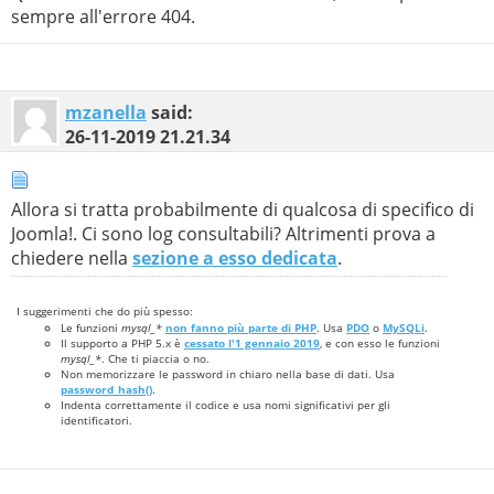
sempre all'errore 404.
mzanella
said:
26-11-2019
21.21.34
Allora si tratta probabilmente di qualcosa di specifico di
Joomla!. Ci sono log consultabili? Altrimenti prova a
chiedere nella
sezione a esso dedicata
.
I suggerimenti che do più spesso:
Le funzioni
mysql_*
non fanno più parte di PHP
. Usa
PDO
o
MySQLi
.
Il supporto a PHP 5.x è
cessato l'1 gennaio 2019
, e con esso le funzioni
mysql_*
. Che ti piaccia o no.
Non memorizzare le password in chiaro nella base di dati. Usa
password_hash()
.
Indenta correttamente il codice e usa nomi significativi per gli
identificatori.