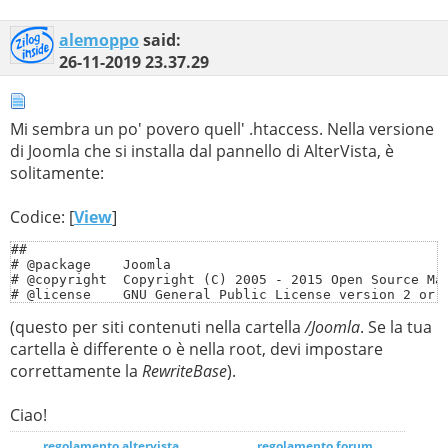
alemoppo
said:
26-11-2019
23.37.29
Mi sembra un po' povero quell' .htaccess. Nella versione
di Joomla che si installa dal pannello di AlterVista, è
solitamente:
Codice: [
View
]
##

# @package    Joomla

# @copyright  Copyright (C) 2005 - 2015 Open Source Mat
# @license    GNU General Public License version 2 or l
##

(questo per siti contenuti nella cartella
/Joomla
. Se la tua
##

cartella è differente o è nella root, devi impostare
# READ THIS COMPLETELY IF YOU CHOOSE TO USE THIS FILE!

correttamente la
RewriteBase
).
#

# The line just below this section: 'Options +FollowSym
# with some server configurations.  It is required for 
Ciao!
# be set by your server administrator in a way that dis
# your .htaccess file.  If using it causes your server 
# beginning of line), reload your site in your browser 
regolamento altervista
_______________
regolamento forum