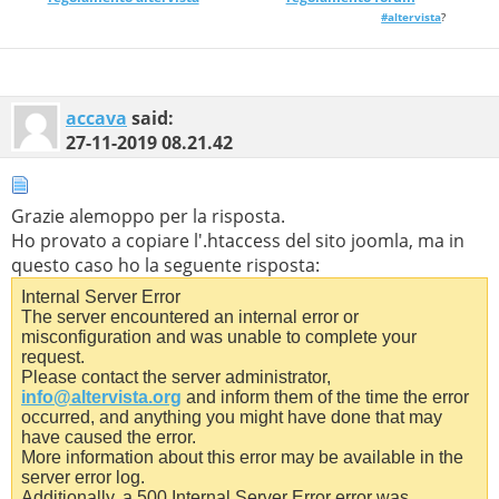
# it has been set by your server administrator and you 
#altervista
?
##

## No directory listings

# /* modifica */

#IndexIgnore *

# /* fine */

accava
said:
27-11-2019
08.21.42
## Can be commented out if causes errors, see notes abo
Options +FollowSymlinks

Options -Indexes

Grazie alemoppo per la risposta.
## Mod_rewrite in use.

Ho provato a copiare l'.htaccess del sito joomla, ma in
RewriteEngine On

questo caso ho la seguente risposta:
## Begin - Rewrite rules to block out some common explo
Internal Server Error
# If you experience problems on your site block out the
# This attempts to block the most common type of exploi
The server encountered an internal error or
#

misconfiguration and was unable to complete your
# Block out any script trying to base64_encode data wit
request.
RewriteCond %{QUERY_STRING} base64_encode[^(]*\([^)]*\)
Please contact the server administrator,
# Block out any script that includes a <script> tag in 
info@altervista.org
and inform them of the time the error
RewriteCond %{QUERY_STRING} (<|%3C)([^s]*s)+cript.*(>|%
# Block out any script trying to set a PHP GLOBALS vari
occurred, and anything you might have done that may
RewriteCond %{QUERY_STRING} GLOBALS(=|\[|\%[0-9A-Z]{0,2
have caused the error.
# Block out any script trying to modify a _REQUEST vari
More information about this error may be available in the
RewriteCond %{QUERY_STRING} _REQUEST(=|\[|\%[0-9A-Z]{0,
server error log.
# Return 403 Forbidden header and show the content of t
Additionally, a 500 Internal Server Error error was
RewriteRule .* index.php [F]
