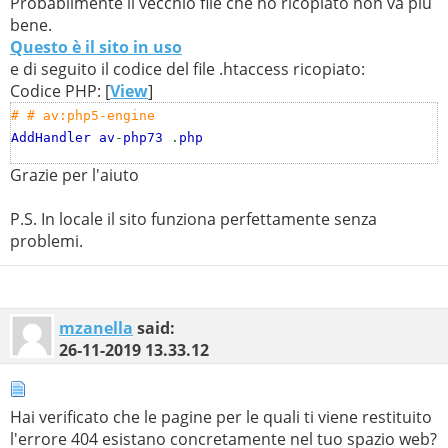
Probabilmente il vecchio file che ho ricopiato non va più
bene.
Questo è il sito in uso
e di seguito il codice del file .htaccess ricopiato:
Codice PHP: [
View
]
# # av:php5-engine
AddHandler av
-
php73
.
php
Grazie per l'aiuto
P.S. In locale il sito funziona perfettamente senza
problemi.
mzanella
said:
26-11-2019
13.33.12
Hai verificato che le pagine per le quali ti viene restituito
l'errore 404 esistano concretamente nel tuo spazio web?