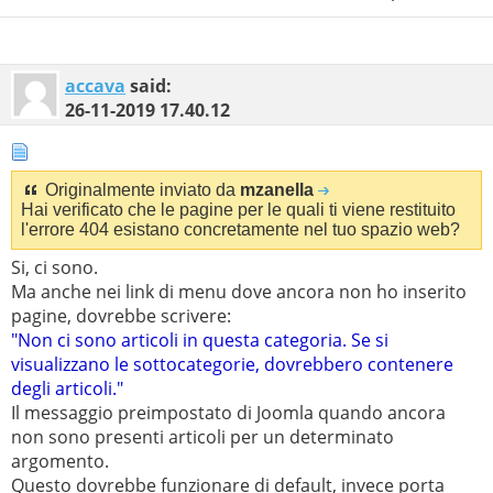
accava
said:
26-11-2019
17.40.12
Originalmente inviato da
mzanella
Hai verificato che le pagine per le quali ti viene restituito
l'errore 404 esistano concretamente nel tuo spazio web?
Si, ci sono.
Ma anche nei link di menu dove ancora non ho inserito
pagine, dovrebbe scrivere:
"Non ci sono articoli in questa categoria. Se si
visualizzano le sottocategorie, dovrebbero contenere
degli articoli."
Il messaggio preimpostato di Joomla quando ancora
non sono presenti articoli per un determinato
argomento.
Questo dovrebbe funzionare di default, invece porta