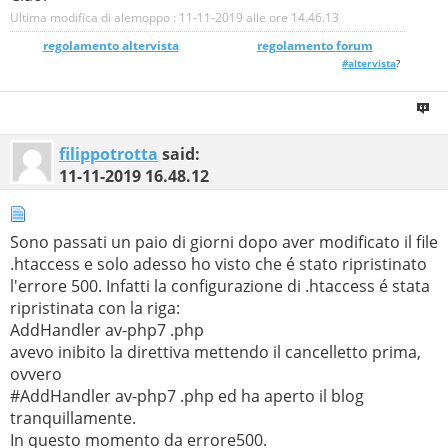
Ultima modifica di alemoppo : 11-11-2019 alle ore
14.46.13
regolamento altervista
_______________
regolamento forum
#altervista
?
filippotrotta
said:
11-11-2019
16.48.12
Sono passati un paio di giorni dopo aver modificato il file
.htaccess e solo adesso ho visto che é stato ripristinato
l'errore 500. Infatti la configurazione di .htaccess é stata
ripristinata con la riga:
AddHandler av-php7 .php
avevo inibito la direttiva mettendo il cancelletto prima,
ovvero
#AddHandler av-php7 .php ed ha aperto il blog
tranquillamente.
In questo momento da errore500.