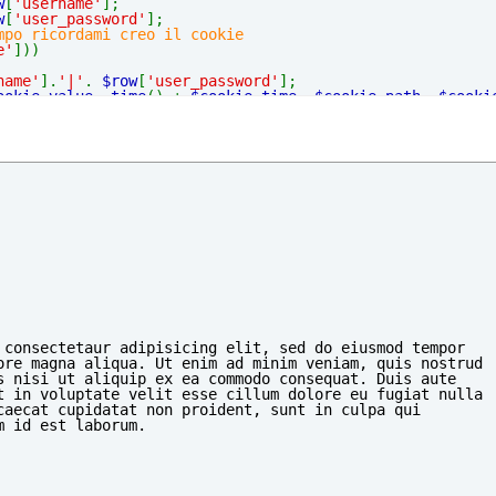
w
[
'username'
]; 
w
[
'user_password'
]; 
mpo ricordami creo il cookie
e'
]))
name'
].
'|'
. 
$row
[
'user_password'
];
ookie_value
, 
time
() + 
$cookie_time
, 
$cookie_path
, 
$cooki
homepage
'
);
eguenti errori</h2>'
;
 consectetaur adipisicing elit, sed do eiusmod tempor
ore magna aliqua. Ut enim ad minim veniam, quis nostrud 
s nisi ut aliquip ex ea commodo consequat. Duis aute 
t in voluptate velit esse cillum dolore eu fugiat nulla 
caecat cupidatat non proident, sunt in culpa qui 
m id est laborum.