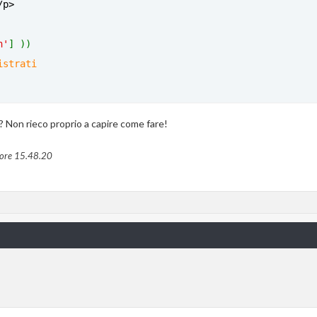
/p>
n'
] ))
istrati
 Non rieco proprio a capire come fare!
>'
;
 ore
15.48.20
/a>