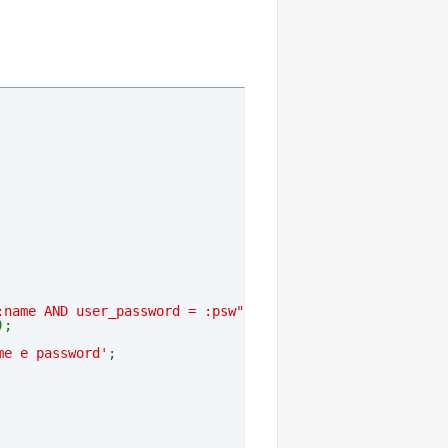
:name AND user_password = :psw"
);
);
me e password'
;