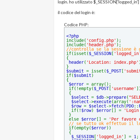
login. ho utilizzato $_SESSION['logged_in'] =
il codice del login è:
Codice PHP:
<?php
include(
'config.php'
);
include(
'header.php'
);
//controlla se la sessione è 
if(isset(
$_SESSION
[
'logged_in
{
header
(
'Location: index.php'
} 
$submit 
= isset(
$_POST
[
'submi
if(
$submit
)
{
$error 
= array();
 if(!empty(
$_POST
[
'username'
]
 {
$select 
= 
$db
->
prepare
(
"SEL
$select
->
execute
(array(
':na
$row 
= 
$select
->
fetch
(
PDO
::
  if(!
$row
) 
$error
[] = 
'Login
 }
 else 
$error
[] = 
'Per favore 
// se tutto ok effettuo il l
if(empty(
$error
))
 {
$_SESSION
[
'logged_in'
] = 
1
;