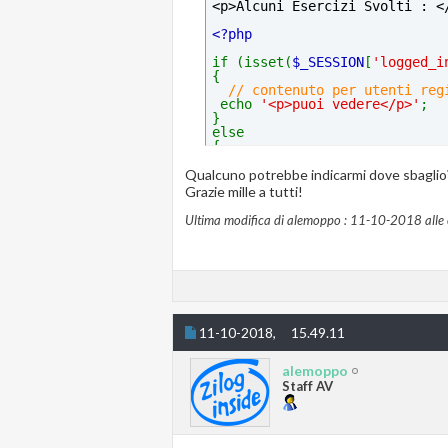
<p>Alcuni Esercizi Svolti : <
<?php
if (isset(
$_SESSION
[
'logged_i
{
// contenuto per utenti reg
echo 
'<p>puoi vedere</p>'
;
}
else
{
// contenuto per gli ospiti
Qualcuno potrebbe indicarmi dove sbaglio?
echo 
'<p> non puoi vedere</p
}
Grazie mille a tutti!
?>
Ultima modifica di alemoppo : 11-10-2018 alle
    <a href="index.php">Home<
</body>
</html>
11-10-2018,
15.49.11
alemoppo
Staff AV