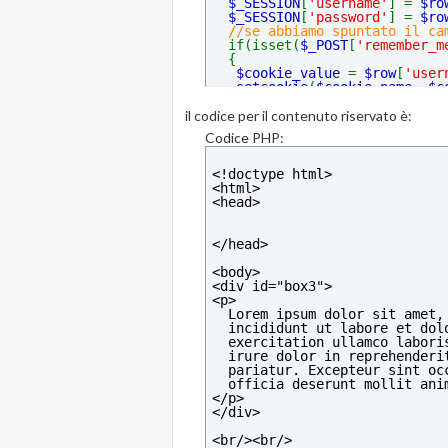
$_SESSION
[
'username'
] = 
$ro
$_SESSION
[
'password'
] = 
$ro
//se abbiamo spuntato il ca
if(isset(
$_POST
[
'remember_m
  {  
$cookie_value 
= 
$row
[
'user
setcookie
(
$cookie_name
, 
$c
  }
il codice per il contenuto riservato è:
//reindirizza verso la tua 
header
(
'Location: index.php
Codice PHP:
 }
 else
 {
<!doctype html>
  echo 
'<h2>Sono presenti i s
<html>
  foreach (
$error 
as 
$e
)
<head>
  {
   echo 
'<p>'
.
$e
.
'</p>'
;
  }     
</head>
 }
}
<body>
?>
<div id="box3">
<p>
  Lorem ipsum dolor sit amet,
  incididunt ut labore et dol
  exercitation ullamco labori
  irure dolor in reprehenderi
  pariatur. Excepteur sint oc
  officia deserunt mollit ani
</p>
</div>
<br/><br/>