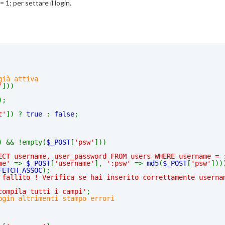
 1; per settare il login.
già attiva
'
]))
);
t'
]) ? 
true 
: 
false
;
) && !empty(
$_POST
[
'psw'
]))
ECT username, user_password FROM users WHERE username = 
me' 
=> 
$_POST
[
'username'
], 
':psw' 
=> 
md5
(
$_POST
[
'psw'
]))
FETCH_ASSOC
);
 fallito ! Verifica se hai inserito correttamente userna
compila tutti i campi'
;
ogin altrimenti stampo errori