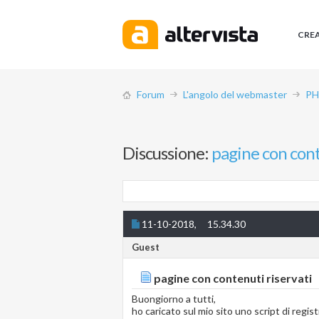
CRE
Forum
L'angolo del webmaster
PH
Discussione:
pagine con cont
11-10-2018,
15.34.30
Guest
pagine con contenuti riservati
Buongiorno a tutti,
ho caricato sul mio sito uno script di regi