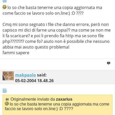
lo so che basta tenerne una copia aggiornata ma
come faccio se lavoro solo on.line:) :D ????
Cmq mi sono segnato i file che danno errore, però non
capisco mi dici di farne una copia?? ma come se non me
li fa scaricare? e poi li prendo fia http ma se sono file
php???!?!?!? come fo? aiuto non è possibile che nessuno
abbia mai avuto questo problema!
fammi sapere
makpaolo
said:
05-02-2004
18.48.26
Originalmente inviato da
zaxarius
lo so che basta tenerne una copia aggiornata ma come
faccio se lavoro solo on.line:) :D ????