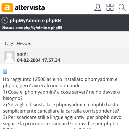
phpMyAdmin e phpBB
Discussione:
phpMyAdmin e phpBB
Tags:
Nessun
said:
04-02-2004
17.57.34
Ho raggiunto i 2500 ac e ho installato phpmyadmin e
phpbb, pero' avrei alcune domande:
1) Cosa e' phpmyadmin? a cosa server? ne ho davvero
bisogno?
2) Se voglio disinstallare phpmyadmin o phpbb basta
semplicemente cancellare la cartella corrispondente?
3) Per scaricare stili e lingue aggiuntivi per phpbb devo
seguire la procedura standard? i nuovi file per phpbb