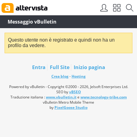
Messaggio vBulletin
Questo utente non è registrato e quindi non ha un
profilo da vedere.
Entra
Full Site
Inizio pagina
Crea blog
-
Hosting
Powered by vBulletin - Copyright ©2000 - 2026, Jelsoft Enterprises Ltd.
SEO by
vBSEO
Traduzione italiana :
www.vbulletin.it
e
www.tecnology-tribe.com
vBulletin Metro Mobile Theme
by
PixelGoose Studio