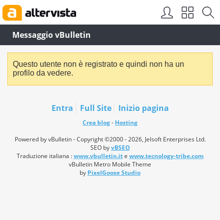
Messaggio vBulletin
Questo utente non è registrato e quindi non ha un
profilo da vedere.
Entra
Full Site
Inizio pagina
Crea blog
-
Hosting
Powered by vBulletin - Copyright ©2000 - 2026, Jelsoft Enterprises Ltd.
SEO by
vBSEO
Traduzione italiana :
www.vbulletin.it
e
www.tecnology-tribe.com
vBulletin Metro Mobile Theme
by
PixelGoose Studio