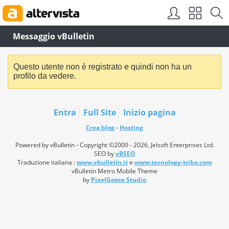
Messaggio vBulletin
Questo utente non è registrato e quindi non ha un
profilo da vedere.
Entra
Full Site
Inizio pagina
Crea blog
-
Hosting
Powered by vBulletin - Copyright ©2000 - 2026, Jelsoft Enterprises Ltd.
SEO by
vBSEO
Traduzione italiana :
www.vbulletin.it
e
www.tecnology-tribe.com
vBulletin Metro Mobile Theme
by
PixelGoose Studio