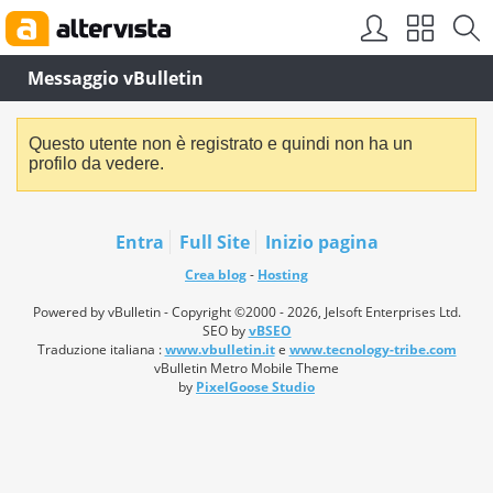
Messaggio vBulletin
Questo utente non è registrato e quindi non ha un
profilo da vedere.
Entra
Full Site
Inizio pagina
Crea blog
-
Hosting
Powered by vBulletin - Copyright ©2000 - 2026, Jelsoft Enterprises Ltd.
SEO by
vBSEO
Traduzione italiana :
www.vbulletin.it
e
www.tecnology-tribe.com
vBulletin Metro Mobile Theme
by
PixelGoose Studio