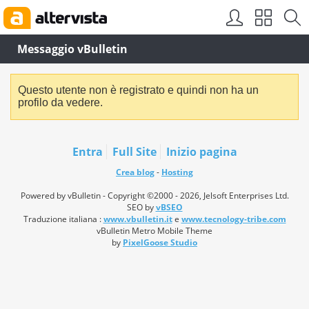
Messaggio vBulletin
Questo utente non è registrato e quindi non ha un
profilo da vedere.
Entra
Full Site
Inizio pagina
Crea blog
-
Hosting
Powered by vBulletin - Copyright ©2000 - 2026, Jelsoft Enterprises Ltd.
SEO by
vBSEO
Traduzione italiana :
www.vbulletin.it
e
www.tecnology-tribe.com
vBulletin Metro Mobile Theme
by
PixelGoose Studio