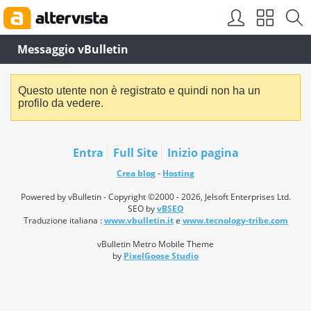
Messaggio vBulletin
Questo utente non è registrato e quindi non ha un
profilo da vedere.
Entra
Full Site
Inizio pagina
Crea blog
-
Hosting
Powered by vBulletin - Copyright ©2000 - 2026, Jelsoft Enterprises Ltd.
SEO by
vBSEO
Traduzione italiana :
www.vbulletin.it
e
www.tecnology-tribe.com
vBulletin Metro Mobile Theme
by
PixelGoose Studio