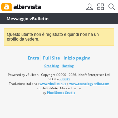
Messaggio vBulletin
Questo utente non è registrato e quindi non ha un
profilo da vedere.
Entra
Full Site
Inizio pagina
Crea blog
-
Hosting
Powered by vBulletin - Copyright ©2000 - 2026, Jelsoft Enterprises Ltd.
SEO by
vBSEO
Traduzione italiana :
www.vbulletin.it
e
www.tecnology-tribe.com
vBulletin Metro Mobile Theme
by
PixelGoose Studio