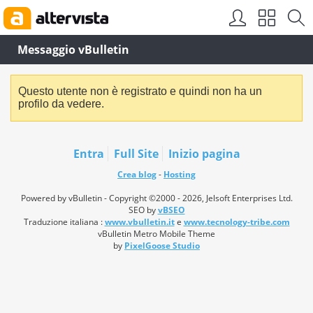
Messaggio vBulletin
Questo utente non è registrato e quindi non ha un
profilo da vedere.
Entra
Full Site
Inizio pagina
Crea blog
-
Hosting
Powered by vBulletin - Copyright ©2000 - 2026, Jelsoft Enterprises Ltd.
SEO by
vBSEO
Traduzione italiana :
www.vbulletin.it
e
www.tecnology-tribe.com
vBulletin Metro Mobile Theme
by
PixelGoose Studio