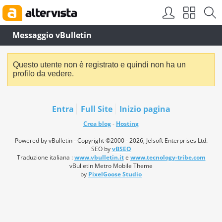
Messaggio vBulletin
Questo utente non è registrato e quindi non ha un
profilo da vedere.
Entra
Full Site
Inizio pagina
Crea blog
-
Hosting
Powered by vBulletin - Copyright ©2000 - 2026, Jelsoft Enterprises Ltd.
SEO by
vBSEO
Traduzione italiana :
www.vbulletin.it
e
www.tecnology-tribe.com
vBulletin Metro Mobile Theme
by
PixelGoose Studio