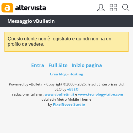
Messaggio vBulletin
Questo utente non è registrato e quindi non ha un
profilo da vedere.
Entra
Full Site
Inizio pagina
Crea blog
-
Hosting
Powered by vBulletin - Copyright ©2000 - 2026, Jelsoft Enterprises Ltd.
SEO by
vBSEO
Traduzione italiana :
www.vbulletin.it
e
www.tecnology-tribe.com
vBulletin Metro Mobile Theme
by
PixelGoose Studio