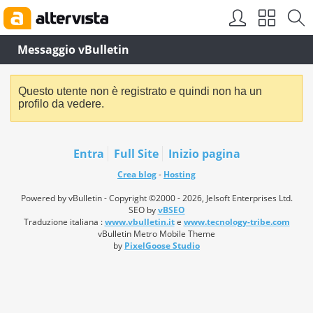
Messaggio vBulletin
Questo utente non è registrato e quindi non ha un
profilo da vedere.
Entra
Full Site
Inizio pagina
Crea blog
-
Hosting
Powered by vBulletin - Copyright ©2000 - 2026, Jelsoft Enterprises Ltd.
SEO by
vBSEO
Traduzione italiana :
www.vbulletin.it
e
www.tecnology-tribe.com
vBulletin Metro Mobile Theme
by
PixelGoose Studio