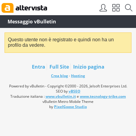
Messaggio vBulletin
Questo utente non è registrato e quindi non ha un
profilo da vedere.
Entra
Full Site
Inizio pagina
Crea blog
-
Hosting
Powered by vBulletin - Copyright ©2000 - 2026, Jelsoft Enterprises Ltd.
SEO by
vBSEO
Traduzione italiana :
www.vbulletin.it
e
www.tecnology-tribe.com
vBulletin Metro Mobile Theme
by
PixelGoose Studio