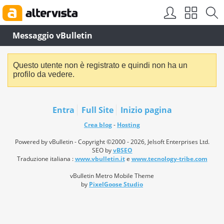
Messaggio vBulletin
Questo utente non è registrato e quindi non ha un
profilo da vedere.
Entra
Full Site
Inizio pagina
Crea blog
-
Hosting
Powered by vBulletin - Copyright ©2000 - 2026, Jelsoft Enterprises Ltd.
SEO by
vBSEO
Traduzione italiana :
www.vbulletin.it
e
www.tecnology-tribe.com
vBulletin Metro Mobile Theme
by
PixelGoose Studio