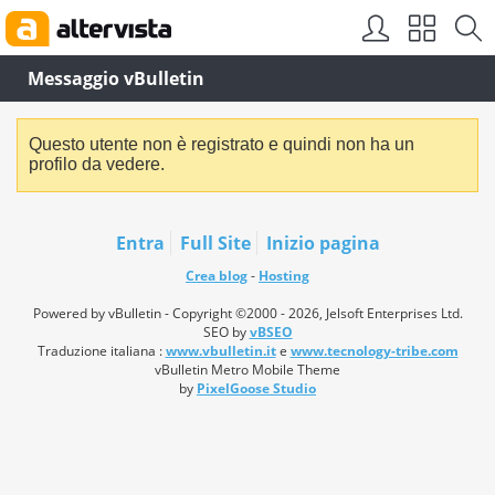
Messaggio vBulletin
Questo utente non è registrato e quindi non ha un
profilo da vedere.
Entra
Full Site
Inizio pagina
Crea blog
-
Hosting
Powered by vBulletin - Copyright ©2000 - 2026, Jelsoft Enterprises Ltd.
SEO by
vBSEO
Traduzione italiana :
www.vbulletin.it
e
www.tecnology-tribe.com
vBulletin Metro Mobile Theme
by
PixelGoose Studio