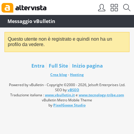
Messaggio vBulletin
Questo utente non è registrato e quindi non ha un
profilo da vedere.
Entra
Full Site
Inizio pagina
Crea blog
-
Hosting
Powered by vBulletin - Copyright ©2000 - 2026, Jelsoft Enterprises Ltd.
SEO by
vBSEO
Traduzione italiana :
www.vbulletin.it
e
www.tecnology-tribe.com
vBulletin Metro Mobile Theme
by
PixelGoose Studio