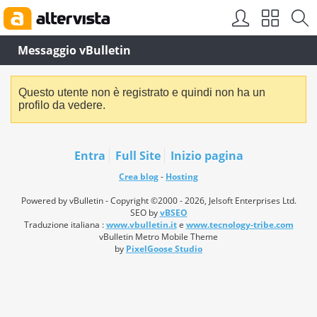
Messaggio vBulletin
Questo utente non è registrato e quindi non ha un
profilo da vedere.
Entra
Full Site
Inizio pagina
Crea blog
-
Hosting
Powered by vBulletin - Copyright ©2000 - 2026, Jelsoft Enterprises Ltd.
SEO by
vBSEO
Traduzione italiana :
www.vbulletin.it
e
www.tecnology-tribe.com
vBulletin Metro Mobile Theme
by
PixelGoose Studio