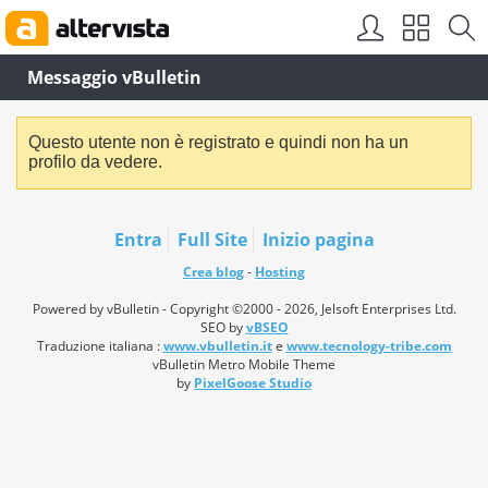
Messaggio vBulletin
Questo utente non è registrato e quindi non ha un
profilo da vedere.
Entra
Full Site
Inizio pagina
Crea blog
-
Hosting
Powered by vBulletin - Copyright ©2000 - 2026, Jelsoft Enterprises Ltd.
SEO by
vBSEO
Traduzione italiana :
www.vbulletin.it
e
www.tecnology-tribe.com
vBulletin Metro Mobile Theme
by
PixelGoose Studio