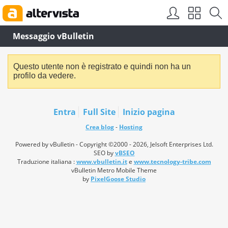
Messaggio vBulletin
Questo utente non è registrato e quindi non ha un
profilo da vedere.
Entra
Full Site
Inizio pagina
Crea blog
-
Hosting
Powered by vBulletin - Copyright ©2000 - 2026, Jelsoft Enterprises Ltd.
SEO by
vBSEO
Traduzione italiana :
www.vbulletin.it
e
www.tecnology-tribe.com
vBulletin Metro Mobile Theme
by
PixelGoose Studio