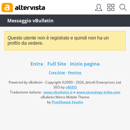
Messaggio vBulletin
Questo utente non è registrato e quindi non ha un
profilo da vedere.
Entra
Full Site
Inizio pagina
Crea blog
-
Hosting
Powered by vBulletin - Copyright ©2000 - 2026, Jelsoft Enterprises Ltd.
SEO by
vBSEO
Traduzione italiana :
www.vbulletin.it
e
www.tecnology-tribe.com
vBulletin Metro Mobile Theme
by
PixelGoose Studio