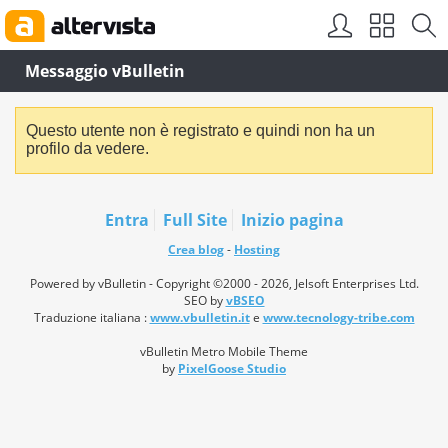
Messaggio vBulletin
Questo utente non è registrato e quindi non ha un
profilo da vedere.
Entra
Full Site
Inizio pagina
Crea blog
-
Hosting
Powered by vBulletin - Copyright ©2000 - 2026, Jelsoft Enterprises Ltd.
SEO by
vBSEO
Traduzione italiana :
www.vbulletin.it
e
www.tecnology-tribe.com
vBulletin Metro Mobile Theme
by
PixelGoose Studio