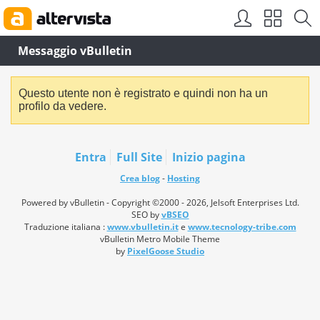
Messaggio vBulletin
Questo utente non è registrato e quindi non ha un
profilo da vedere.
Entra
Full Site
Inizio pagina
Crea blog
-
Hosting
Powered by vBulletin - Copyright ©2000 - 2026, Jelsoft Enterprises Ltd.
SEO by
vBSEO
Traduzione italiana :
www.vbulletin.it
e
www.tecnology-tribe.com
vBulletin Metro Mobile Theme
by
PixelGoose Studio