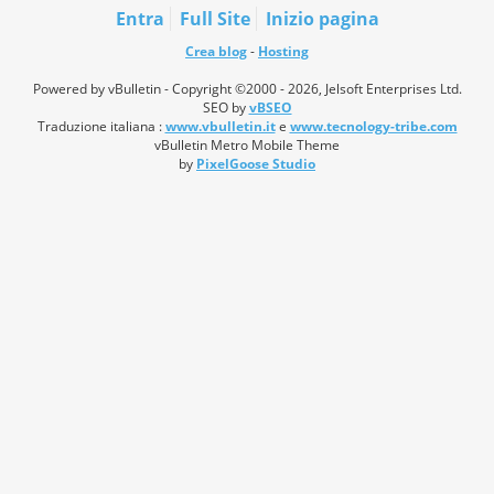
Entra
Full Site
Inizio pagina
Crea blog
-
Hosting
Powered by vBulletin - Copyright ©2000 - 2026, Jelsoft Enterprises Ltd.
SEO by
vBSEO
Traduzione italiana :
www.vbulletin.it
e
www.tecnology-tribe.com
vBulletin Metro Mobile Theme
by
PixelGoose Studio