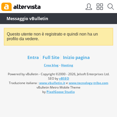
Messaggio vBulletin
Questo utente non è registrato e quindi non ha un
profilo da vedere.
Entra
Full Site
Inizio pagina
Crea blog
-
Hosting
Powered by vBulletin - Copyright ©2000 - 2026, Jelsoft Enterprises Ltd.
SEO by
vBSEO
Traduzione italiana :
www.vbulletin.it
e
www.tecnology-tribe.com
vBulletin Metro Mobile Theme
by
PixelGoose Studio