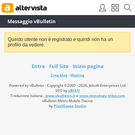
Messaggio vBulletin
Questo utente non è registrato e quindi non ha un
profilo da vedere.
Entra
Full Site
Inizio pagina
Crea blog
-
Hosting
Powered by vBulletin - Copyright ©2000 - 2026, Jelsoft Enterprises Ltd.
SEO by
vBSEO
Traduzione italiana :
www.vbulletin.it
e
www.tecnology-tribe.com
vBulletin Metro Mobile Theme
by
PixelGoose Studio