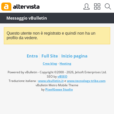
Messaggio vBulletin
Questo utente non è registrato e quindi non ha un
profilo da vedere.
Entra
Full Site
Inizio pagina
Crea blog
-
Hosting
Powered by vBulletin - Copyright ©2000 - 2026, Jelsoft Enterprises Ltd.
SEO by
vBSEO
Traduzione italiana :
www.vbulletin.it
e
www.tecnology-tribe.com
vBulletin Metro Mobile Theme
by
PixelGoose Studio