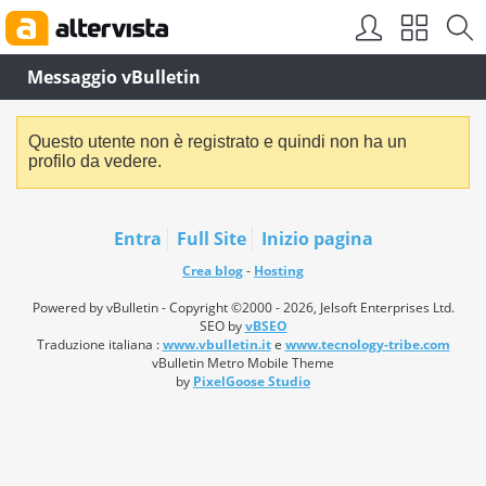
Messaggio vBulletin
Questo utente non è registrato e quindi non ha un
profilo da vedere.
Entra
Full Site
Inizio pagina
Crea blog
-
Hosting
Powered by vBulletin - Copyright ©2000 - 2026, Jelsoft Enterprises Ltd.
SEO by
vBSEO
Traduzione italiana :
www.vbulletin.it
e
www.tecnology-tribe.com
vBulletin Metro Mobile Theme
by
PixelGoose Studio